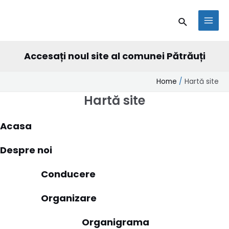
Skip
conținut
MAI
Search
to
MEN
content
Accesați noul site al comunei Pătrăuți
Home
Hartă site
Hartă site
Acasa
Despre noi
Conducere
Organizare
Organigrama