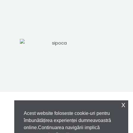
x
Acest website foloseste cookie-uri pentru
îmbunătățirea experienței dumneavoastră
online.Continuarea navigării implică