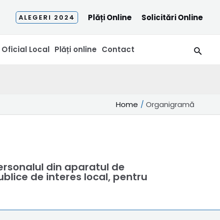
Plăți Online
Solicitări Online
ALEGERI 2024
Searc
 Oficial Local
Plăți online
Contact
Home
Organigramă
ersonalul din aparatul de
ublice de interes local, pentru