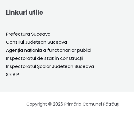
Linkuri utile
Prefectura Suceava
Consiliul Județean Suceava
A
genția naționlă a funcționarilor publici
Inspectoratul de stat în construcții
Inspectoratul Școlar Județean Suceava
S.E.A.P
Copyright © 2026 Primăria Comunei Pătrăuți