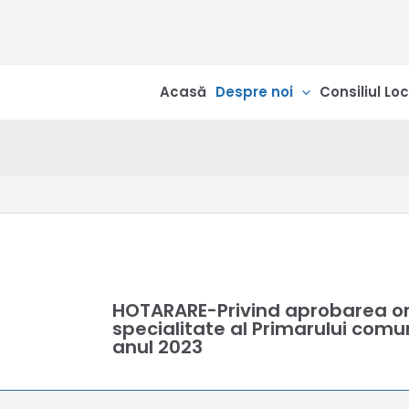
Skip
conținut
to
content
Acasă
Despre noi
Consiliul Loc
HOTARARE-Privind aprobarea org
specialitate al Primarului comune
anul 2023