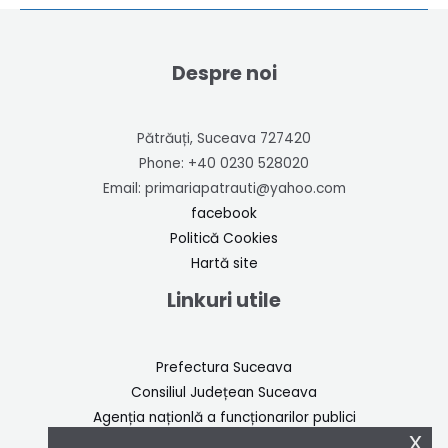
Despre noi
Pătrăuți, Suceava 727420
Phone: +40 0230 528020
Email: primariapatrauti@yahoo.com
facebook
Politică Cookies
Hartă site
Linkuri utile
Prefectura Suceava
Consiliul Județean Suceava
A
genția naționlă a funcționarilor publici
x
Inspectoratul de stat în construcții