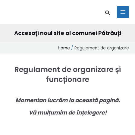
Skip
conținut
MAI
Search
to
MEN
content
Accesați noul site al comunei Pătrăuți
Home
Regulament de organizare
Regulament de organizare și
funcționare
Momentan lucrăm la această pagină.
Vă mulțumim de înțelegere!