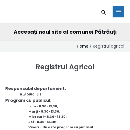
Skip
conținut
MAI
Search
to
MEN
content
Accesați noul site al comunei Pătrăuți
Home
Registrul agricol
Registrul Agricol
Responsabil departament:
HLADIUC ILIE
Program cu publicul:
Luni - 8.30-13,30;
Marți - 8.30-13,30;
Miercuri - 8.30- 13.30;
Joi - 8,30-13,30;
Vineri – Nu este program cu publicul