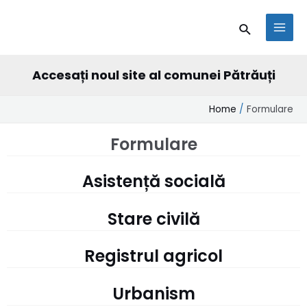
Skip
conținut
MAI
Search
to
MEN
content
Accesați noul site al comunei Pătrăuți
Home
Formulare
Formulare
Asistență socială
Stare civilă
Registrul agricol
Urbanism