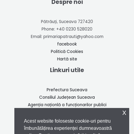
Despre noi
Pătrăuți, Suceava 727420
Phone: +40 0230 528020
Email: primariapatrauti@yahoo.com
facebook
Politică Cookies
Hartă site
Linkuri utile
Prefectura Suceava
Consiliul Județean Suceava
A
genția naționlă a funcționarilor publici
x
Inspectoratul de stat în construcții
Inspectoratul Școlar Județean Suceava
Acest website foloseste cookie-uri pentru
S.E.A.P
îmbunătățirea experienței dumneavoastră