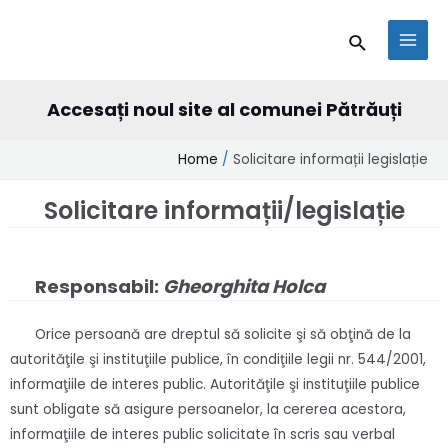
Skip
conținut
MAI
Search
to
MEN
content
Accesați noul site al comunei Pătrăuți
Home
Solicitare informații legislație
Solicitare informații/legislație
Responsabil:
Gheorghita Holca
Orice persoană are dreptul să solicite şi să obţină de la
autorităţile şi instituţiile publice, în condiţiile legii nr. 544/2001,
informaţiile de interes public. Autorităţile şi instituţiile publice
sunt obligate să asigure persoanelor, la cererea acestora,
informaţiile de interes public solicitate în scris sau verbal